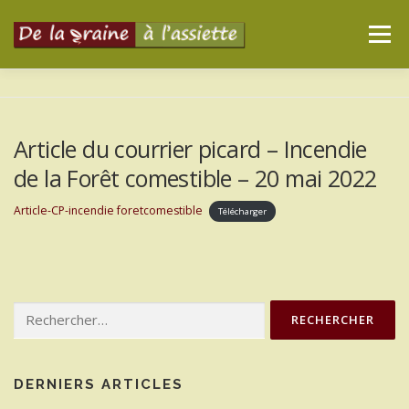
Aller
au
Menu
contenu
NOTRE ASSOCIATION
NOS ACTIONS
Article du courrier picard – Incendie
de la Forêt comestible – 20 mai 2022
LA FORÊT D’ARAGONE
RESSOURCES
Article-CP-incendie foretcomestible
Télécharger
CONTACT
Rechercher :
DERNIERS ARTICLES